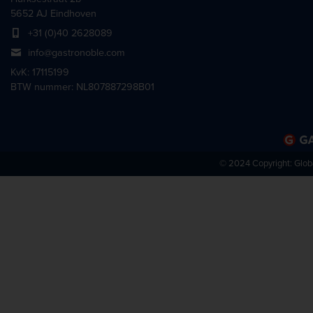
1067 mm
5652 AJ Eindhoven
+31 (0)40 2628089
info@gastronoble.com
KvK: 17115199
BTW nummer: NL807887298B01
© 2024 Copyright:
Glob