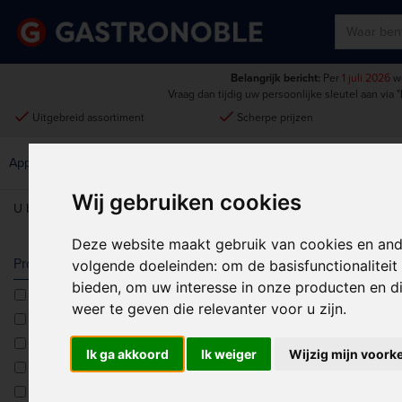
Belangrijk bericht:
Per
1 juli 2026
wo
Vraag dan tijdig uw persoonlijke sleutel aan via
"
done
done
Uitgebreid assortiment
Scherpe prijzen
Disposables &
Keukenmeubilair &
Apparatuur
Keuken
Schoonmaak
Intern Transport
Wij gebruiken cookies
U bent hier:
Home
>
Kleding & werkschoenen
>
Serveerkleding
Deze website maakt gebruik van cookies en and
SERVEERKL
Producttype
volgende doeleinden:
om de basisfunctionalitei
bieden
,
om uw interesse in onze producten en di
Blouses
weer te geven die relevanter voor u zijn
.
Haarnetten
Halterschorten
Ik ga akkoord
Ik weiger
Wijzig mijn voork
Beschermende Kl
Halterschorten<multisep/>Disposable schorten
Halterschorten<multisep/>Waterdichte schorten