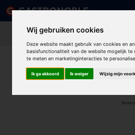
Belangrijk beric
Wij gebruiken cookies
Vraag dan tijdig uw persoonlij
done
done
Uitgebreid assortiment
Scherpe prijze
Deze website maakt gebruik van cookies en an
basisfunctionaliteit van de website mogelijk t
Disposables &
Keuk
Apparatuur
Keuken
Schoonmaak
Int
te meten en marketinginteracties te personalis
U bent hier:
Home
>
Apparatuur
>
Bak- & kookappar
Ik ga akkoord
Ik weiger
Wijzig mijn voor
BUF
Sorter