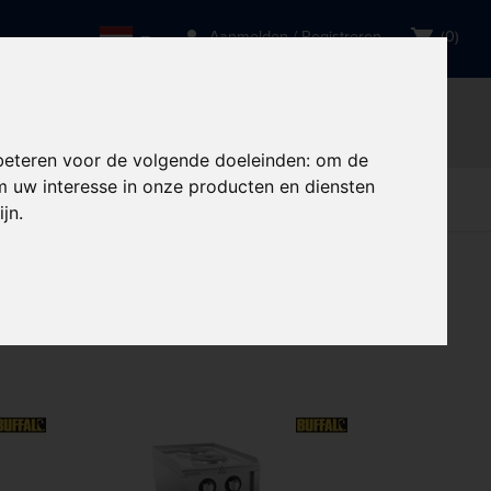
person
shopping_cart
Aanmelden / Registreren
(0)
een gebruik van?
et meer toegankelijk zal zijn.
done
ng
Professionele support
beteren voor de volgende doeleinden:
om de
 uw interesse in onze producten en diensten
rve
Restaurant,
Restaurant,
Tabletop
delen
Bar & Hotel
Bar & Hotel
ijn
.