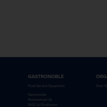
GASTRONOBLE
ORG
Food Service Equipment
Over G
Gastronoble
Hurksestraat 2b
5652 AJ Eindhoven