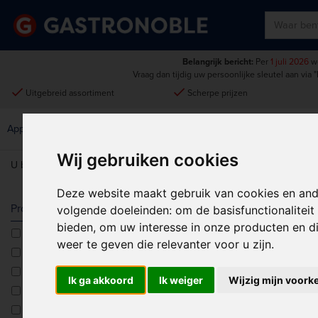
Belangrijk bericht:
Per
1 juli 2026
wo
Vraag dan tijdig uw persoonlijke sleutel aan via
"
done
done
Uitgebreid assortiment
Scherpe prijzen
Disposables &
Keukenmeubilair &
Apparatuur
Keuken
Schoonmaak
Intern Transport
Wij gebruiken cookies
U bent hier:
Home
>
Apparatuur
>
Bak- & kookapparatuur
>
Gastro M
Deze website maakt gebruik van cookies en and
GASTRO M 7
Producttype
volgende doeleinden:
om de basisfunctionalitei
bieden
,
om uw interesse in onze producten en di
Charbroilers
Sorteren op:
weer te geven die relevanter voor u zijn
.
Elektrische fornuizen
Friteuses - Vrijstaand
Ik ga akkoord
Ik weiger
Wijzig mijn voork
Gasfornuizen
Pastakokers