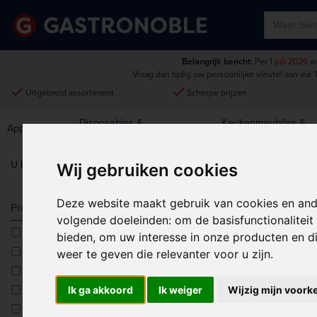
Belangrijk bericht:
Per
1 juli 2026
wo
Vraag dan tijdig uw persoonlijke sleutel aan via
"
done
done
Uitgebreid assortiment
Scherpe prijzen
Disposables &
Keukenmeubilair &
Apparatuur
Keuken
Schoonmaak
Intern Transport
U bent hier:
Home
>
Keuken
>
Messen
>
Vogue
Wij gebruiken cookies
Deze website maakt gebruik van cookies en and
VOGUE
Producttype
volgende doeleinden:
om de basisfunctionalitei
Broodmessen
bieden
,
om uw interesse in onze producten en di
Sorteren op:
Fileermessen
weer te geven die relevanter voor u zijn
.
Koksmessen
Messensets
Ik ga akkoord
Ik weiger
Wijzig mijn voork
Officemessen