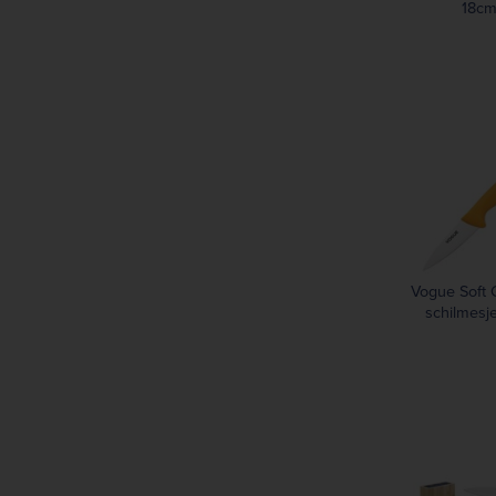
18c
Vogue Soft 
schilmesj