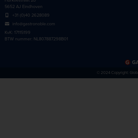
Hurksestraat 2b
5652 AJ Eindhoven
+31 (0)40 2628089
info@gastronoble.com
KvK: 17115199
BTW nummer: NL807887298B01
© 2024 Copyright:
Glob