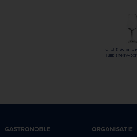
82 mm
95 mm
116 mm
Chef & Sommeli
Tulip sherry-/por
(6 stuk
GASTRONOBLE
ORGANISATIE