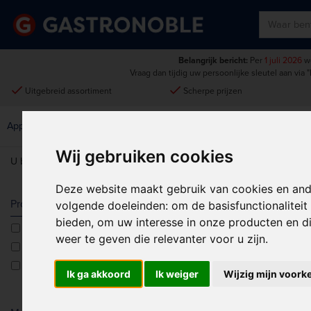
Belangrijk bericht:
Per
1 juli 2026
wo
Vraag dan tijdig uw persoonlijke sleutel aan via
"
done
done
Uitgebreid assortiment
Scherpe prijzen
Disposables &
Keukenmeubilair &
Apparatuur
Keuken
Schoonmaak
Intern Transport
Wij gebruiken cookies
U bent hier:
Home
>
Tabletop
>
Glaswerk
>
Sherry & Cognac
Deze website maakt gebruik van cookies en and
SHERRY & 
Producttype
volgende doeleinden:
om de basisfunctionalitei
bieden
,
om uw interesse in onze producten en di
Cognacglazen
Sorteren op:
weer te geven die relevanter voor u zijn
.
Martiniglazen
Sherryglazen
Ik ga akkoord
Ik weiger
Wijzig mijn voork