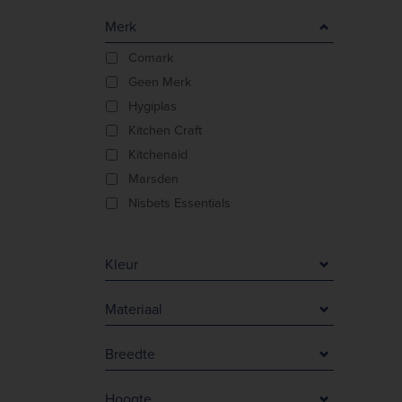
Merk
Comark
Geen Merk
Hygiplas
Kitchen Craft
Kitchenaid
Marsden
Nisbets Essentials
Kleur
Blauw
Materiaal
Blauw<multisep/>Decoratief
Damaststaal
Wit
Breedte
Kunststof
Zilver
0 mm
PET
Zwart
Hoogte