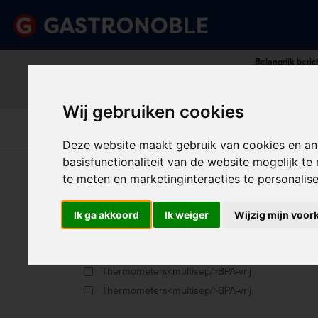
Belangrijk beric
Vraag dan tijdig uw persoonlij
done
done
Uitgebreid assortiment
Scherpe prijze
Wij gebruiken cookies
Disposables &
Keuk
Apparatuur
Keuken
Schoonmaak
Int
Deze website maakt gebruik van cookies en an
basisfunctionaliteit van de website mogelijk t
U bent hier:
Home
>
Keuken
>
Koksbenodigdheden
te meten en marketinginteracties te personalis
TH
Producttype
Ik ga akkoord
Ik weiger
Wijzig mijn voor
Boeken
Sorter
Thermometers
Thermometers<multisep/>BPA-vrij
Thermometers<multisep/>BPA-vrij