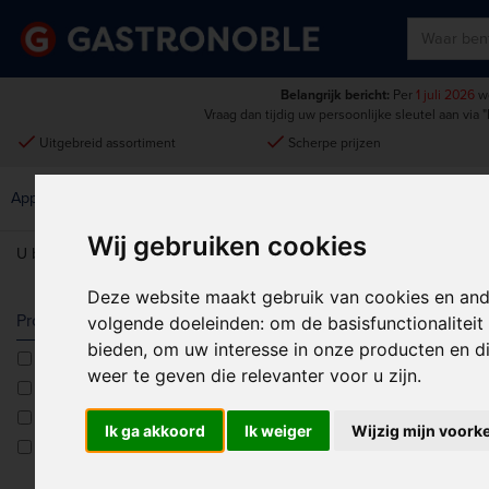
Belangrijk bericht:
Per
1 juli 2026
wo
Vraag dan tijdig uw persoonlijke sleutel aan via
"
done
done
Uitgebreid assortiment
Scherpe prijzen
Disposables &
Keukenmeubilair &
Apparatuur
Keuken
Schoonmaak
Intern Transport
Wij gebruiken cookies
U bent hier:
Home
>
Tabletop
>
Porselein
>
Lumina Fine China
Deze website maakt gebruik van cookies en and
LUMINA FIN
Producttype
volgende doeleinden:
om de basisfunctionalitei
bieden
,
om uw interesse in onze producten en di
Bekers/kopjes
Sorteren op:
weer te geven die relevanter voor u zijn
.
Kannen
Kommen<multisep/>Saladedozen
Ik ga akkoord
Ik weiger
Wijzig mijn voork
Metalen Bekers