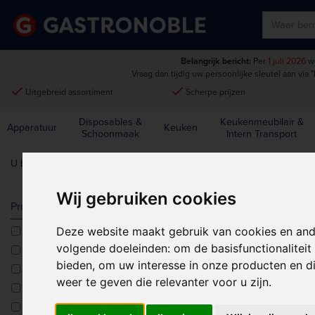
Belangrijk bericht:
Per
1 juli 2026
wo
Vraag dan tijdig uw persoonlijke sleutel aan via
"
done
done
Uitgebreid assortiment
Scherpe prijzen
Disposables &
Keukenmeubilair &
Apparatuur
Keuken
Schoonmaak
Intern Transport
U bent hier:
Home
>
Disposables & schoonmaak
>
Disposables
>
Afh
Wij gebruiken cookies
AFHAALVER
Producttype
Deze website maakt gebruik van cookies en and
Aluminium bakjes
Sorteren op:
volgende doeleinden:
om de basisfunctionalitei
Aluminium bakjes<multisep/>Bakvormen
bieden
,
om uw interesse in onze producten en di
Bento boxen
weer te geven die relevanter voor u zijn
.
Besteksets
Deksels