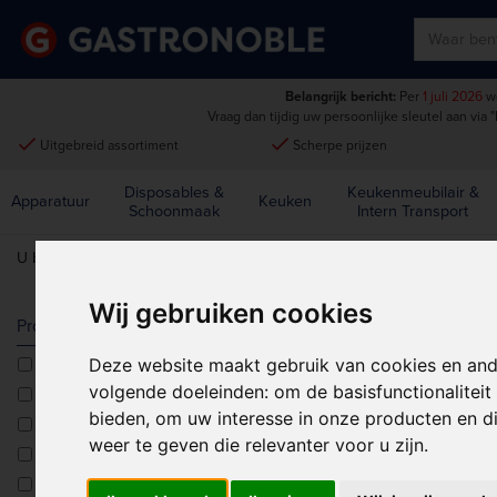
Belangrijk bericht:
Per
1 juli 2026
wo
Vraag dan tijdig uw persoonlijke sleutel aan via
"
done
done
Uitgebreid assortiment
Scherpe prijzen
Disposables &
Keukenmeubilair &
Apparatuur
Keuken
Schoonmaak
Intern Transport
U bent hier:
Home
>
Koelen & vriezen
>
Koel- En Vrieskasten
Wij gebruiken cookies
KOEL- EN V
Producttype
Deze website maakt gebruik van cookies en and
Apotheek koelkasten
Sorteren op:
volgende doeleinden:
om de basisfunctionalitei
Diepvriezers
bieden
,
om uw interesse in onze producten en di
Display koelkasten
weer te geven die relevanter voor u zijn
.
Display vrieskisten
Koelkasten