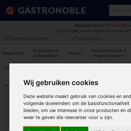
Belangrijk bericht:
Per
1 juli 2026
wo
Vraag dan tijdig uw persoonlijke sleutel aan via
"
done
done
Uitgebreid assortiment
Scherpe prijzen
Disposables &
Keukenmeubilair &
Apparatuur
Keuken
Schoonmaak
Intern Transport
U bent hier:
Home
>
Apparatuur
>
Voedselbereiding
>
Diversen
Wij gebruiken cookies
DIVERSEN
Producttype
Deze website maakt gebruik van cookies en and
Combisteamers
Sorteren op:
volgende doeleinden:
om de basisfunctionalitei
Droogovens
bieden
,
om uw interesse in onze producten en di
Foodprocessors
weer te geven die relevanter voor u zijn
.
Frituuroliefilters
Glazenrekken