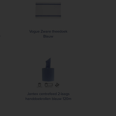
Vogue Zware theedoek
w
Blauw
Jantex centrefeed 2-laags
handdoekrollen blauw 120m
(6 stuks)