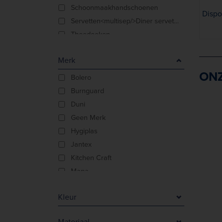
Schoonmaakhandschoenen
Disp
Servetten<multisep/>Diner servetten
Theedoeken
Merk
ONZ
Bolero
Burnguard
Duni
Geen Merk
Hygiplas
Jantex
Kitchen Craft
Mapa
Matfer
Kleur
Matfer Bourgeat
Nisbets Essentials
Beige
Materiaal