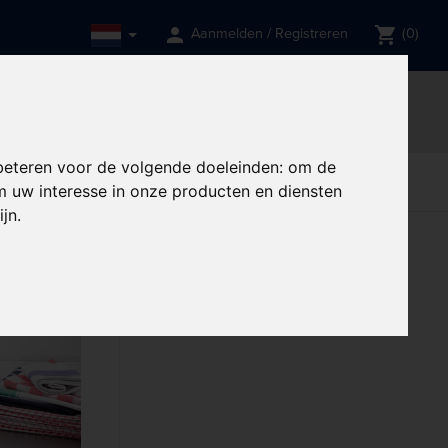
person
shopping_cart
Aanmelden / Registreren
(0)
een gebruik van?
et meer toegankelijk zal zijn.
done
ng
Professionele support
beteren voor de volgende doeleinden:
om de
rve
Restaurant,
Restaurant,
Tabletop
 uw interesse in onze producten en diensten
delen
Bar & Hotel
Bar & Hotel
ijn
.
EGORIEËN