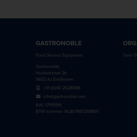
660,40 mm
760 mm
PLA
510 mm
670 mm
762 mm
Polyethyleen
660 mm
711 mm
800 mm
Polykatoen
910 mm
711,20 mm
Siliconen
760 mm
Siliconen
762 mm
GASTRONOBLE
ORG
Staal
900 mm
Thermoplastisch elastomeer
Food Service Equipment
Over G
1030 mm
Vinyl
Gastronoble
120000 mm
Hurksestraat 2b
5652 AJ Eindhoven
+31 (0)40 2628089
info@gastronoble.com
KvK: 17115199
BTW nummer: NL807887298B01