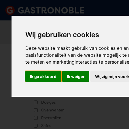
Belangrijk beric
Vraag dan tijdig uw persoonlij
Wij gebruiken cookies
done
done
Uitgebreid assortiment
Scherpe prijze
Deze website maakt gebruik van cookies en an
Disposables &
Keuk
Apparatuur
Keuken
basisfunctionaliteit van de website mogelijk t
Schoonmaak
Int
te meten en marketinginteracties te personalis
U bent hier:
Home
>
Keuken
>
Keukendoeken & Ha
Ik ga akkoord
Ik weiger
Wijzig mijn voor
KE
Producttype
Disposable handschoenen
Doekjes
Ovenwanten
Poetsrollen
Safes