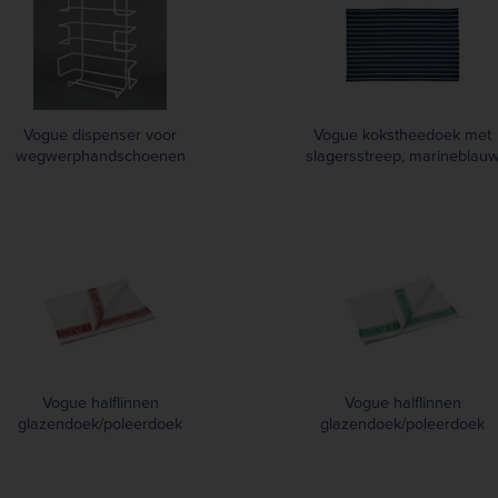
Vogue dispenser voor
Vogue kokstheedoek met
wegwerphandschoenen
slagersstreep, marineblau
Vogue halflinnen
Vogue halflinnen
glazendoek/poleerdoek
glazendoek/poleerdoek
rood 76 x 51cm
groen 76 x 51cm