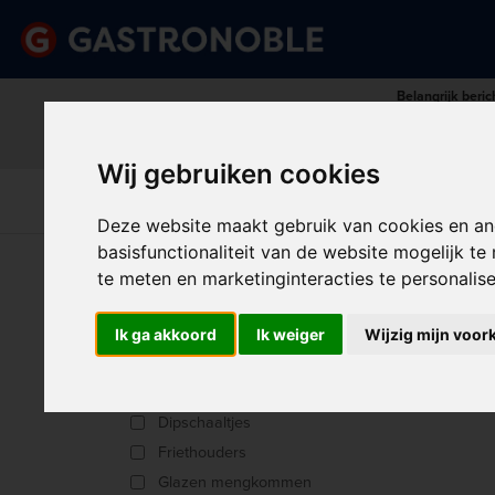
Belangrijk beric
Vraag dan tijdig uw persoonlij
done
done
Uitgebreid assortiment
Scherpe prijze
Wij gebruiken cookies
Disposables &
Keuk
Apparatuur
Keuken
Schoonmaak
Int
Deze website maakt gebruik van cookies en an
basisfunctionaliteit van de website mogelijk t
U bent hier:
Home
>
Keuken
>
Koksbenodigdheden
te meten en marketinginteracties te personalis
SC
Producttype
Ik ga akkoord
Ik weiger
Wijzig mijn voor
Botervloten
Sorter
Braadschalen
Dipschaaltjes
Friethouders
Glazen mengkommen