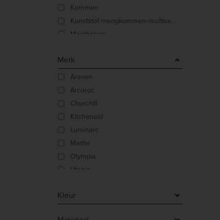
Kommen
Kunststof mengkommen<multisep/>BPA-vrij
Maatbekers
Metalen mengkommen
Merk
Ramekins
Sausbakjes
Araven
Schalen
Arcoroc
Churchill
Kitchenaid
Luminarc
Matfer
Olympia
Utopia
Vogue
Kleur
Blauw
Materiaal