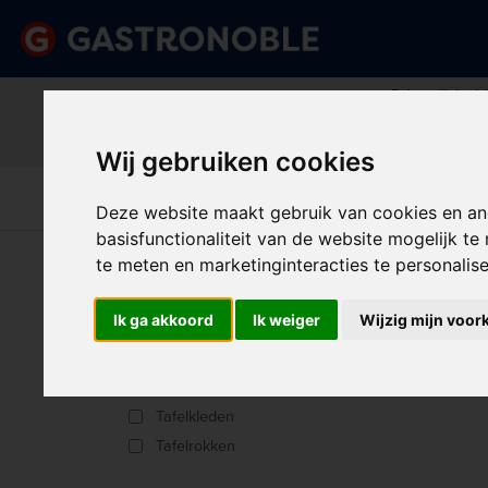
Belangrijk beric
Vraag dan tijdig uw persoonlij
done
done
Uitgebreid assortiment
Scherpe prijze
Wij gebruiken cookies
Disposables &
Keuk
Apparatuur
Keuken
Schoonmaak
Int
Deze website maakt gebruik van cookies en an
basisfunctionaliteit van de website mogelijk t
U bent hier:
Home
>
Tabletop
>
Tafellinnen
>
Tafelro
te meten en marketinginteracties te personalis
TAF
Producttype
Ik ga akkoord
Ik weiger
Wijzig mijn voor
Klemmetjes
Sorter
Rokken
Tafelkleden
Tafelrokken