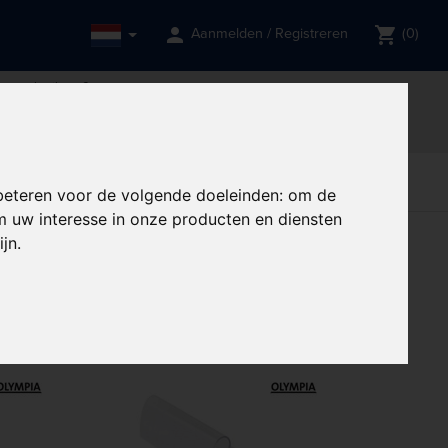
person
shopping_cart
Aanmelden / Registreren
(0)
een gebruik van?
et meer toegankelijk zal zijn.
done
ng
Professionele support
rve
Restaurant,
Restaurant,
Tabletop
delen
Bar & Hotel
Bar & Hotel
beteren voor de volgende doeleinden:
om de
 uw interesse in onze producten en diensten
ijn
.