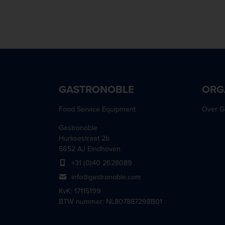
GASTRONOBLE
ORG
Food Service Equipment
Over G
Gastronoble
Hurksestraat 2b
5652 AJ Eindhoven
+31 (0)40 2628089
info@gastronoble.com
KvK: 17115199
BTW nummer: NL807887298B01