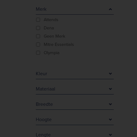
Merk
Attends
Dena
Geen Merk
Mitre Essentials
Olympia
Kleur
Blauw
Materiaal
Crème
90% polyester/ 10% elastaan
Grijs
Breedte
Damaststaal
Rood
0 mm
Kunststof
Wit
Hoogte
12 mm
Polyester
Zilver
73 mm
20 mm
Zwart
Lengte
730 mm