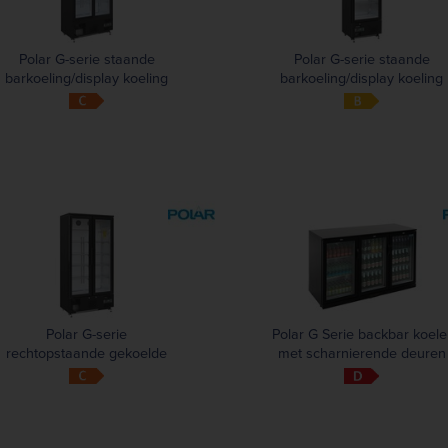
Polar G-serie staande
Polar G-serie staande
barkoeling/display koeling
barkoeling/display koeling
met schuifdeuren 490L
307L zwart
zwart
Polar G-serie
Polar G Serie backbar koele
rechtopstaande gekoelde
met scharnierende deuren
bardisplay met 2 klapdeuren
330L