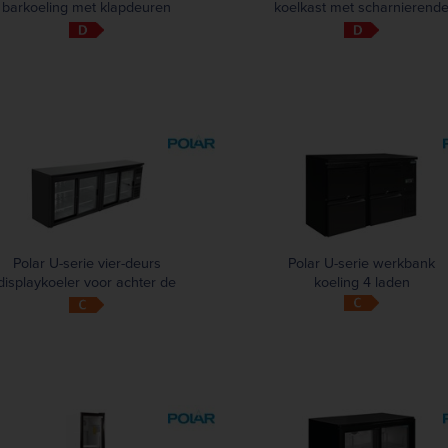
barkoeling met klapdeuren
koelkast met scharnierend
zwart 198L
deur 128L
Polar U-serie vier-deurs
Polar U-serie werkbank
displaykoeler voor achter de
koeling 4 laden
bar