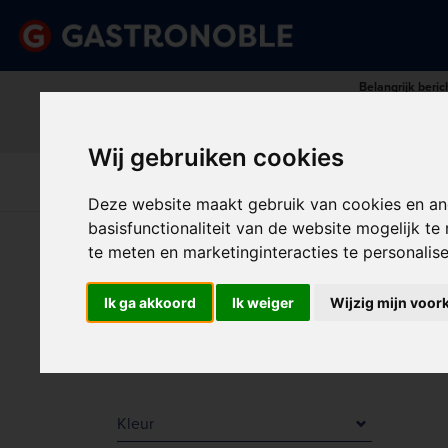
Belangrijk beric
Vraag dan tijdig uw persoonlij
done
done
Uitgebreid assortiment
Scherpe prijze
Wij gebruiken cookies
Disposables &
Keuk
Apparatuur
Keuken
Schoonmaak
Int
Deze website maakt gebruik van cookies en an
basisfunctionaliteit van de website mogelijk t
U bent hier:
Home
>
Koelen & vriezen
>
Bar Displays
te meten en marketinginteracties te personalis
BAR
Producttype
Ik ga akkoord
Ik weiger
Wijzig mijn voor
Barkoelingen
Sorter
Saladebars
Kleur