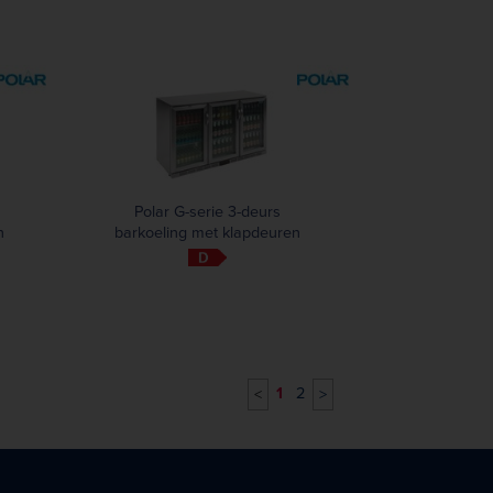
Polar G-serie 3-deurs
n
barkoeling met klapdeuren
RVS 330L
1
2
<
>