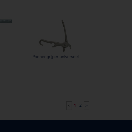
Pannengrijper universeel
1
2
<
>