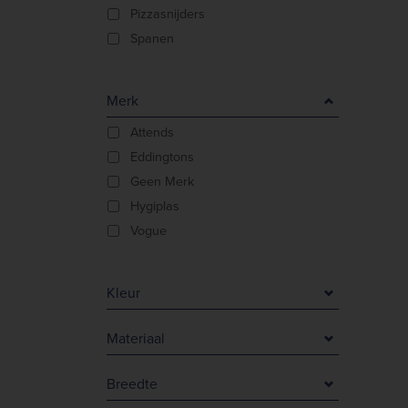
Pizzasnijders
Spanen
Merk
Attends
Eddingtons
Geen Merk
Hygiplas
Vogue
Kleur
Beige
Materiaal
Bruin
Aluminium
Zilver
Breedte
Damaststaal
Zwart