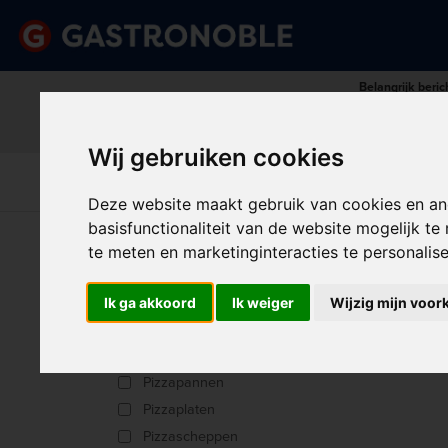
Belangrijk beric
Vraag dan tijdig uw persoonlij
done
done
Uitgebreid assortiment
Scherpe prijze
Wij gebruiken cookies
Disposables &
Keuk
Apparatuur
Keuken
Schoonmaak
Int
Deze website maakt gebruik van cookies en an
basisfunctionaliteit van de website mogelijk t
U bent hier:
Home
>
Keuken
>
Pannen/bakplaten/ov
te meten en marketinginteracties te personalis
PIZ
Producttype
Ik ga akkoord
Ik weiger
Wijzig mijn voor
Deksels
Sorter
Pizza schermen
Pizzapannen
Pizzaplaten
Pizzascheppen