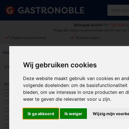
Belangrijk bericht:
Per
1 juli 2026
wo
Vraag dan tijdig uw persoonlijke sleutel aan via
"
done
done
Uitgebreid assortiment
Scherpe prijzen
Disposables &
Keukenmeubilair &
Apparatuur
Keuken
Schoonmaak
Intern Transport
Wij gebruiken cookies
U bent hier:
Home
>
Apparatuur
>
Bak- & kookapparatuur
>
Gastro M
Deze website maakt gebruik van cookies en and
GASTRO M 6
Producttype
volgende doeleinden:
om de basisfunctionalitei
bieden
,
om uw interesse in onze producten en di
Afzuigkappen
Sorteren op:
weer te geven die relevanter voor u zijn
.
Charbroilers
Combi fornuizen
Ik ga akkoord
Ik weiger
Wijzig mijn voork
Kookplaten
Pastakokers