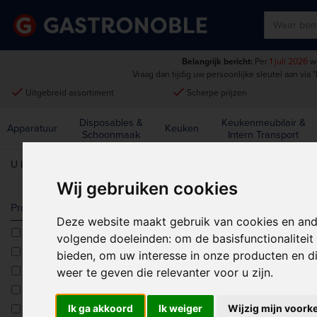
Belangrijk bericht:
Per
1 juli 2026
wo
Vraag dan tijdig uw persoonlijke sleutel aan via
"
done
done
Uitgebreid assortiment
Scherpe prijzen
Disposables &
Keukenmeubilair &
Apparatuur
Keuken
Schoonmaak
Intern Transport
U bent hier:
Home
>
Reserve Onderdelen
Wij gebruiken cookies
RESERVE O
Producttype
Deze website maakt gebruik van cookies en and
Accessoires
volgende doeleinden:
om de basisfunctionalitei
Afvalbakken
bieden
,
om uw interesse in onze producten en di
Bestekbakken
weer te geven die relevanter voor u zijn
.
Bisquetten
Bolero
Ik ga akkoord
Ik weiger
Wijzig mijn voork
Deksels
Reserveonderde