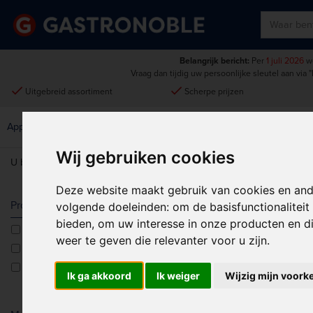
Belangrijk bericht:
Per
1 juli 2026
wo
Vraag dan tijdig uw persoonlijke sleutel aan via
"
done
done
Uitgebreid assortiment
Scherpe prijzen
Disposables &
Keukenmeubilair &
Apparatuur
Keuken
Schoonmaak
Intern Transport
Wij gebruiken cookies
U bent hier:
Home
>
Apparatuur
>
Klein apparatuur
>
Wafels & Crep
Deze website maakt gebruik van cookies en and
WAFELS & C
Producttype
volgende doeleinden:
om de basisfunctionalitei
bieden
,
om uw interesse in onze producten en di
Churrosmakers
Sorteren op:
weer te geven die relevanter voor u zijn
.
Ijsscheppen
Wafelijzers
Ik ga akkoord
Ik weiger
Wijzig mijn voork