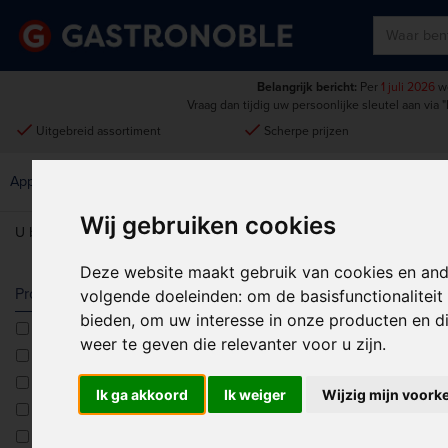
Belangrijk bericht:
Per
1 juli 2026
wo
Vraag dan tijdig uw persoonlijke sleutel aan via
"
done
done
Uitgebreid assortiment
Scherpe prijzen
Disposables &
Keukenmeubilair &
Apparatuur
Keuken
Schoonmaak
Intern Transport
Wij gebruiken cookies
U bent hier:
Home
>
Restaurant, Bar & Hotel
>
Menumappen-/borde
Deze website maakt gebruik van cookies en and
REKENING P
Producttype
volgende doeleinden:
om de basisfunctionalitei
bieden
,
om uw interesse in onze producten en di
Kaartjeshouders
Sorteren op:
weer te geven die relevanter voor u zijn
.
Orderblokken
Pannenonderzetters
Ik ga akkoord
Ik weiger
Wijzig mijn voork
Rekeningmapjes
Rekeningschaaltjes