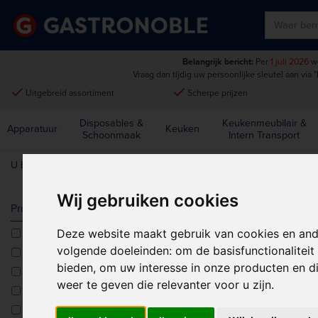
Belangrijk bericht:
Per
1 juli 2026
wo
Vraag dan tijdig uw persoonlijke sleutel aan via
"
done
done
Uitgebreid assortiment
Scherpe prijzen
Disposables &
Keukenmeubilair &
Apparatuur
Keuken
Schoonmaak
Intern Transport
U bent hier:
Home
>
Restaurant, Bar & Hotel
>
Drankservice
>
Thee- 
Wij gebruiken cookies
THEE- & KO
Producttype
Deze website maakt gebruik van cookies en and
Cafetières
Sorteren op:
volgende doeleinden:
om de basisfunctionalitei
Kannen
bieden
,
om uw interesse in onze producten en di
Koffiepotten
weer te geven die relevanter voor u zijn
.
Suikerpotjes
Theepotten