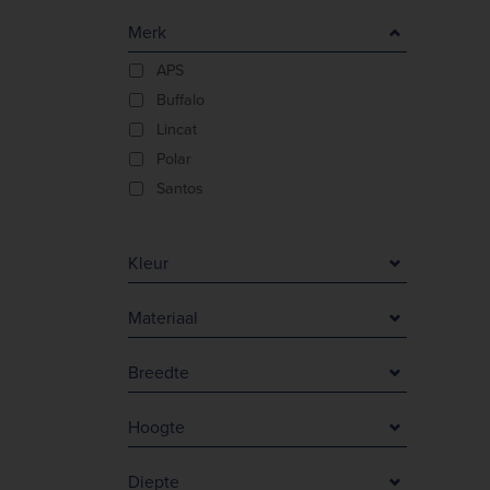
Merk
APS
Buffalo
Lincat
Polar
Santos
Kleur
Zilver
Materiaal
Damaststaal
Breedte
RVS & polycarbonaat
145 mm
RVS met hoog koolstofgehalte
Hoogte
250 mm
25 mm
255 mm
Diepte
520 mm