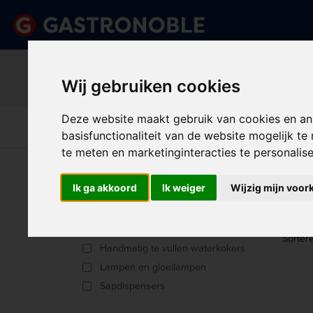
Belangrijk beric
Vraag dan tijdig uw persoonlij
Wij gebruiken cookies
done
done
Uitgebreid assortiment
Scherpe prijze
Deze website maakt gebruik van cookies en an
Disposables &
Keuk
Apparatuur
Keuken
Schoonmaak
Int
basisfunctionaliteit van de website mogelijk t
te meten en marketinginteracties te personalis
U bent hier:
Home
>
Restaurant, Bar & Hotel
>
Buffet
Ik ga akkoord
Ik weiger
Wijzig mijn voor
DRA
Producttype
Automatisch vullende waterkokers
Sorter
Handmatig te vullen waterkokers
Lampen en gloeilampen
Sapdispensers