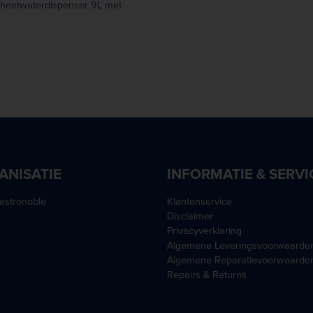
heetwaterdispenser 9L met
vaste wateraansluiting
ANISATIE
INFORMATIE & SERVI
astronoble
Klantenservice
Disclaimer
Privacyverklaring
Algemene Leveringsvoorwaarde
Algemene Reparatievoorwaarde
Repairs & Returns