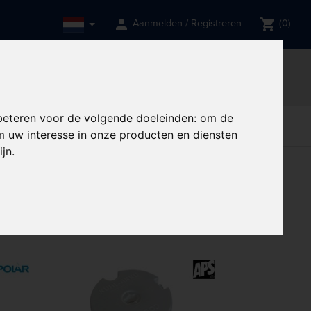
person
shopping_cart
Aanmelden / Registreren
(0)
een gebruik van?
et meer toegankelijk zal zijn.
done
ng
Professionele support
beteren voor de volgende doeleinden:
om de
rve
Restaurant,
Restaurant,
Tabletop
delen
Bar & Hotel
Bar & Hotel
 uw interesse in onze producten en diensten
ijn
.