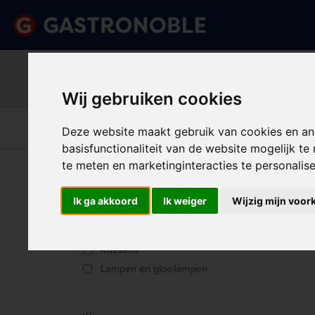
Belangrijk beric
Vraag dan tijdig uw persoonlij
done
done
Uitgebreid assortiment
Scherpe prijze
Wij gebruiken cookies
Disposables &
Keuk
Apparatuur
Keuken
Deze website maakt gebruik van cookies en an
Schoonmaak
Int
basisfunctionaliteit van de website mogelijk t
U bent hier:
Home
>
Reserve onderdelen
>
Bolero R
te meten en marketinginteracties te personalis
Ik ga akkoord
Ik weiger
Wijzig mijn voor
BOL
Producttype
Ijsscheppen
Sorter
Kussens
Lampen en gloeilampen