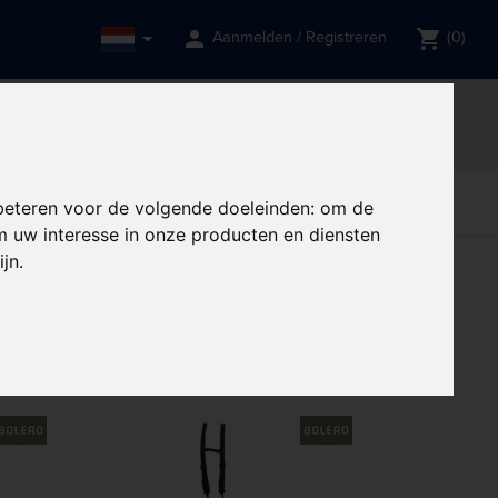
person
shopping_cart
Aanmelden / Registreren
(0)
een gebruik van?
et meer toegankelijk zal zijn.
done
ng
Professionele support
rve
Restaurant,
Restaurant,
Tabletop
beteren voor de volgende doeleinden:
om de
delen
Bar & Hotel
Bar & Hotel
 uw interesse in onze producten en diensten
ijn
.