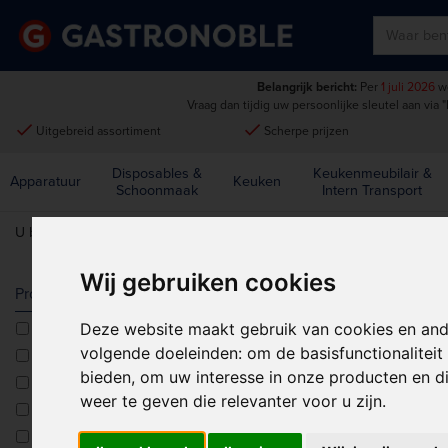
Belangrijk bericht:
Per
1 juli 2026
wo
Vraag dan tijdig uw persoonlijke sleutel aan via
"
done
done
Uitgebreid assortiment
Scherpe prijzen
Disposables &
Keukenmeubilair &
Apparatuur
Keuken
Schoonmaak
Intern Transport
U bent hier:
Home
>
Olympia
Wij gebruiken cookies
OLYMPIA
Producttype
Deze website maakt gebruik van cookies en and
Accessoires
Sorteren op:
volgende doeleinden:
om de basisfunctionalitei
Asbakken
bieden
,
om uw interesse in onze producten en di
Bakvormen<multisep/>Flanschalen
weer te geven die relevanter voor u zijn
.
Bar Caddies
Bar Matten