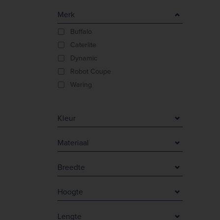
Merk
Buffalo
Caterlite
Dynamic
Robot Coupe
Waring
Kleur
Grijs
Materiaal
Orange
Aluminium & RVS
Oranje
Breedte
Damaststaal
Zilver
61 mm
Lemmet & staaf van RVS/ rubberen handvat
Zwart
Hoogte
70 mm
PET
105 mm
84 mm
RVS
Lengte
111 mm