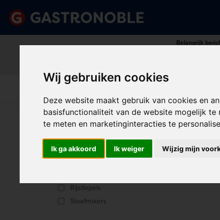
Belangrijk beric
Vraag dan tijdig uw persoonlij
done
done
Uitgebreid assortiment
Scherpe prijze
Wij gebruiken cookies
Disposables &
Keuk
Apparatuur
Keuken
Schoonmaak
Int
Deze website maakt gebruik van cookies en an
basisfunctionaliteit van de website mogelijk t
U bent hier:
Home
>
Apparatuur
>
Blenders & staafm
te meten en marketinginteracties te personalis
STA
Producttype
Ik ga akkoord
Ik weiger
Wijzig mijn voor
Accessoires
Sorter
Handmixers
Rijstlepels
Staafmixers