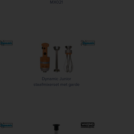
MX021
Dynamic Junior
staafmixerset met garde
MX022