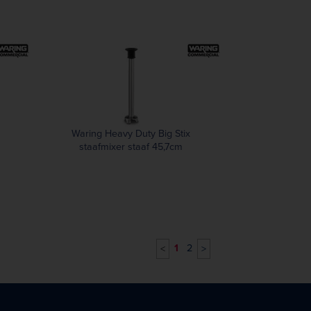
Waring Heavy Duty Big Stix
staafmixer staaf 45,7cm
WSB65ST
1
2
<
>