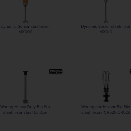
Dynamic Senior staafmixer
Dynamic Senior staafmixer
MX006
MX016
Waring Heavy Duty Big Stix
Waring garde voor Big Stix
staafmixer staaf 53,3cm
staafmixers CR525-CR529
WSB70ST
en SA393-SA397