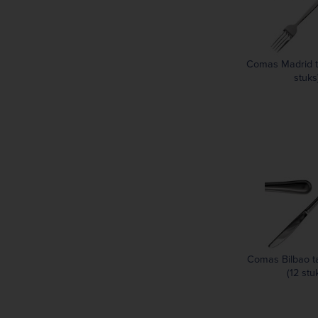
196 mm
200 mm
201 mm
Comas Madrid ta
205 mm
stuks
207 mm
209 mm
210 mm
211 mm
220 mm
221 mm
222 mm
223 mm
225 mm
229 mm
Comas Bilbao t
(12 stu
230 mm
232 mm
238 mm