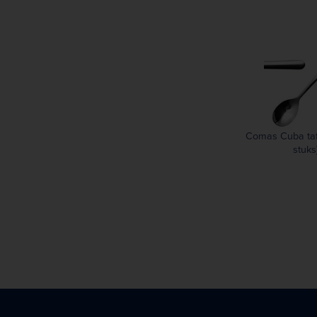
249 mm
255 mm
269 mm
271 mm
291 mm
305 mm
334 mm
Comas Cuba tafe
stuks
335 mm
379 mm
392 mm