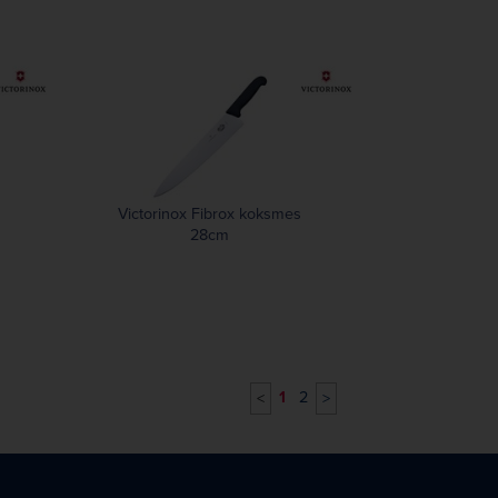
Victorinox Fibrox koksmes
28cm
1
2
<
>